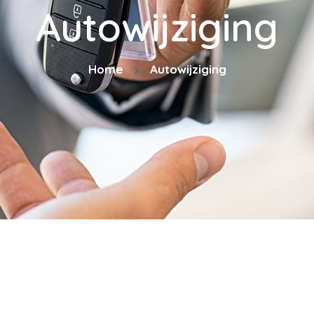
Autowijziging
Home
Autowijziging