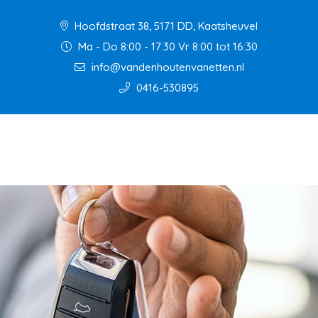
Hoofdstraat 38, 5171 DD, Kaatsheuvel
Ma - Do 8:00 - 17:30 Vr 8:00 tot 16:30
info@vandenhoutenvanetten.nl
0416-530895