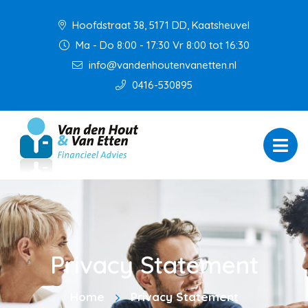
Hoofdstraat 38, 5171 DD, Kaatsheuvel
Ma - Do 8:00 - 17:30 Vr 8:00 tot 16:30
info@vandenhoutenvanetten.nl
0416-530895
Privacy Statement
Home
Privacy Statement