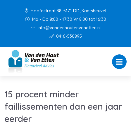
Hoofdstraat 38, 5171 DD, Kaatsheuvel
Ma - Do 8:00 - 17:30 Vr 8:00 tot 16:30
info@vandenhoutenvanetten.nl
0416-530895
15 procent minder
faillissementen dan een jaar
eerder