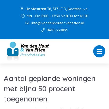
Hoofdstraat 38, 5171 DD, Kaatsheuvel
Ma - Do 8:00 - 17:30 Vr 8:00 tot 16:30
info@vandenhoutenvanetten.nl
0416-530895
Aantal geplande woningen
met bijna 50 procent
toegenomen