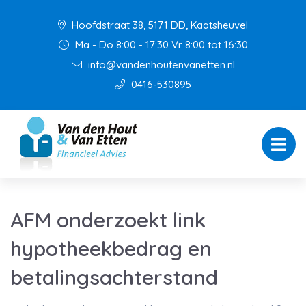
Hoofdstraat 38, 5171 DD, Kaatsheuvel
Ma - Do 8:00 - 17:30 Vr 8:00 tot 16:30
info@vandenhoutenvanetten.nl
0416-530895
AFM onderzoekt link
hypotheekbedrag en
betalingsachterstand