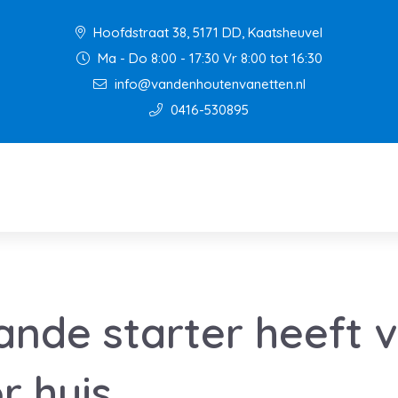
Hoofdstraat 38, 5171 DD, Kaatsheuvel
Ma - Do 8:00 - 17:30 Vr 8:00 tot 16:30
info@vandenhoutenvanetten.nl
0416-530895
ande starter heeft
r huis