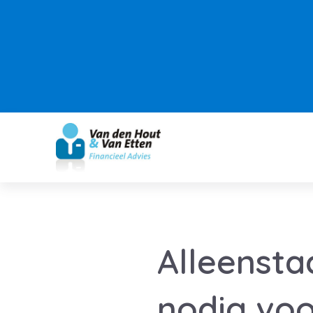
Alleensta
nodig voo