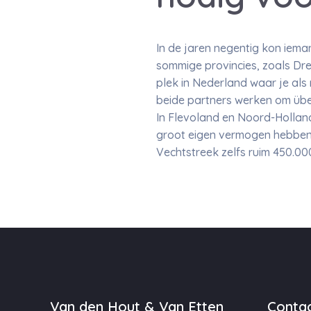
In de jaren negentig kon iem
sommige provincies, zoals Dren
plek in Nederland waar je al
beide partners werken om üb
In Flevoland en Noord-Holland
groot eigen vermogen hebben. 
Vechtstreek zelfs ruim 450.00
Van den Hout & Van Etten
Contac