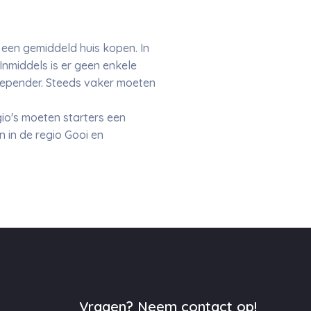
een gemiddeld huis kopen. In
Inmiddels is er geen enkele
depender. Steeds vaker moeten
gio's moeten starters een
 in de regio Gooi en
Vragen? Neem contact op!