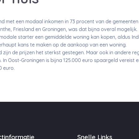
and met een modaal inkomen in 73 procent van de gemeenten 
the, Friesland en Groningen, was dat bijna overal mogelijk. 
s modale starter een gemiddelde woning kan kopen, aldus In
erhaupt kans te maken op de aankoop van een woning.
 zijn de prijzen het sterkst gestegen. Maar ook in andere re
In Oost-Groningen is bijna 125.000 euro spaargeld vereist en
0 euro.
tinformatie
Snelle Links