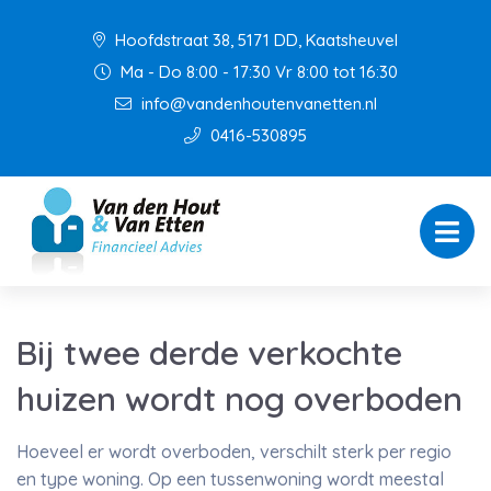
Hoofdstraat 38, 5171 DD, Kaatsheuvel
Ma - Do 8:00 - 17:30 Vr 8:00 tot 16:30
info@vandenhoutenvanetten.nl
0416-530895
Bij twee derde verkochte
huizen wordt nog overboden
Hoeveel er wordt overboden, verschilt sterk per regio
en type woning. Op een tussenwoning wordt meestal