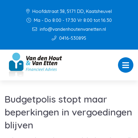
Hoofdstraat 38, 5171 DD, Kaatsheuvel
Ma - Do 8:00 - 17:30 Vr 8:00 tot 16:30
info@vandenhoutenvanetten.nl
0416-530895
Budgetpolis stopt maar
beperkingen in vergoedingen
blijven