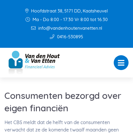
Hoofdstraat 38, 5171 DD, Kaatsheuvel
Ma - Do 8:00 - 17:30 Vr 8:00 tot 16:30
info@vandenhoutenvanetten.nl
0416-530895
Consumenten bezorgd over
eigen financiën
Het CBS meldt dat de helft van de consumenten
verwacht dat ze de komende twaalf maanden geen