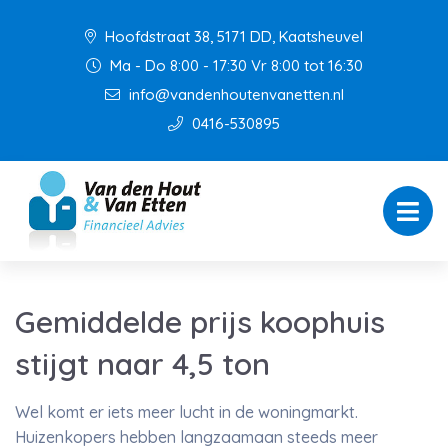
Hoofdstraat 38, 5171 DD, Kaatsheuvel
Ma - Do 8:00 - 17:30 Vr 8:00 tot 16:30
info@vandenhoutenvanetten.nl
0416-530895
Gemiddelde prijs koophuis
stijgt naar 4,5 ton
Wel komt er iets meer lucht in de woningmarkt.
Huizenkopers hebben langzaamaan steeds meer