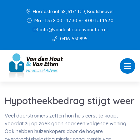
Hoofdstraat 38, 5171 DD, Kaatsheuvel
Ma - Do 8:00 - 17:30 Vr 8:00 tot 16:30
info@vandenhoutenvanetten.nl
0416-530895
Hypotheekbedrag stijgt weer
Veel doorstromers zetten hun huis eerst te koop,
voordat zij op zoek gaan naar een volgende woning.
Ook hebben huizenkopers door de hogere
overdrachtsbelasting minder concurrentie van