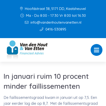
Hoofdstraat 38, 5171 DD, Kaatsheuvel
Ma - Do 8:00 - 17:30 Vr 8:00 tot 16:30
info@vandenhoutenvanetten.nl
0416-530895
In januari ruim 10 procent
minder faillissementen
De faillissementsgraad kwam in januari uit op 7,5. Een
jaar eerder lag die op 8,7. Met de faillissementsgraad