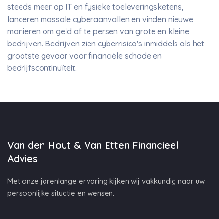
steeds meer op IT en fysieke toeleveringsketens,
lanceren massale cyberaanvallen en vinden nieuwe
manieren om geld af te persen van grote en kleine
bedrijven. Bedrijven zien cyberrisico's inmiddels als het
grootste gevaar voor financiële schade en
bedrijfscontinuïteit.
Van den Hout & Van Etten Financieel
Advies
Met onze jarenlange ervaring kijken wij vakkundig naar uw
persoonlijke situatie en wensen.