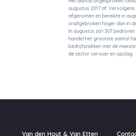
Het aantal uitgesproken failli
augustus 2017 af. Vervolgens b
afgenomen en bereikte in augu
onafgebroken hoger dan in de
In augustus zijn 307 bedrijven
handel het grootste aantal fai
bedrijfstakken met de meeste 
de sector vervoer en opslag.
Van den Hout & Van Etten
Contac