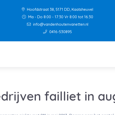
Hoofdstraat 38, 5171 DD, Kaatsheuvel
Ma - Do 8:00 - 17:30 Vr 8:00 tot 16:30
info@vandenhoutenvanetten.nl
0416-530895
rijven failliet in a