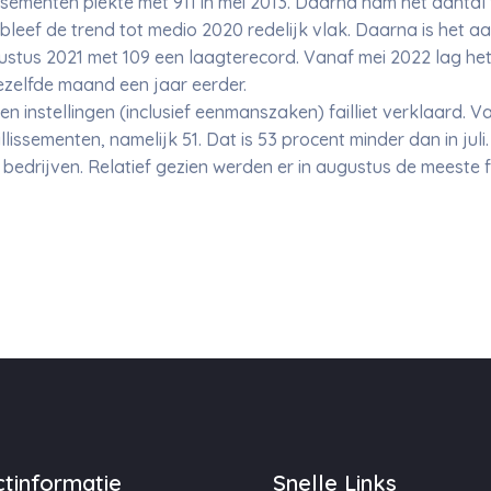
ssementen piekte met 911 in mei 2013. Daarna nam het aantal 
leef de trend tot medio 2020 redelijk vlak. Daarna is het aa
stus 2021 met 109 een laagterecord. Vanaf mei 2022 lag het 
zelfde maand een jaar eerder.
 en instellingen (inclusief eenmanszaken) failliet verklaard. 
llissementen, namelijk 51. Dat is 53 procent minder dan in jul
bedrijven. Relatief gezien werden er in augustus de meeste f
tinformatie
Snelle Links