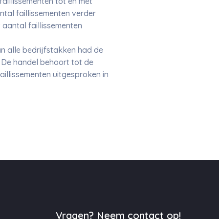
faillissementen tot en met
ntal faillissementen verder
aantal faillissementen
Van alle bedrijfstakken had de
i. De handel behoort tot de
aillissementen uitgesproken in
Vragen? Neem contact op!