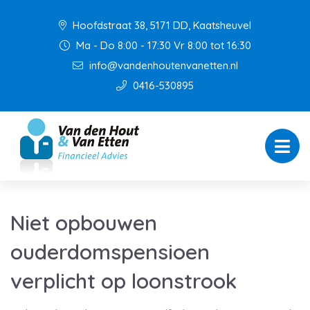
Hoofdstraat 38, 5171 DD, Kaatsheuvel
Ma - Do 8:00 - 17:30 Vr 8:00 tot 16:30
info@vandenhoutenvanetten.nl
0416-530895
Niet opbouwen
ouderdomspensioen
verplicht op loonstrook