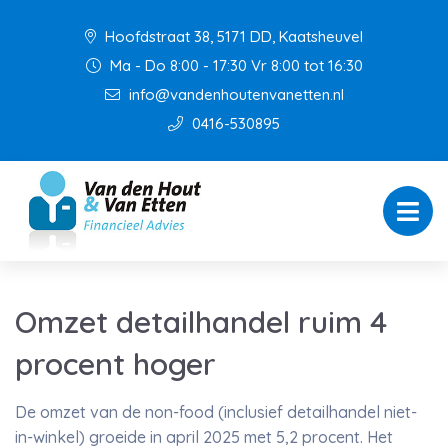
Hoofdstraat 38, 5171 DD, Kaatsheuvel
Ma - Do 8:00 - 17:30 Vr 8:00 tot 16:30
info@vandenhoutenvanetten.nl
0416-530895
Omzet detailhandel ruim 4
procent hoger
De omzet van de non-food (inclusief detailhandel niet-
in-winkel) groeide in april 2025 met 5,2 procent. Het