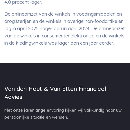
4,0 procent lager.
De onlineomzet van de winkels in voedingsmiddelen en
drogisterijen en de winkels in overige non-foodartikelen
lag in april 2025 hoger dan in april 2024. De onlineomzet
van de winkels in consumentenelektronica en de winkels
in de kledingwinkels was lager dan een jaar eerder.
Van den Hout & Van Etten Financieel
Advies
Met onze jarenlange ervaring kijken wij vakkundig naar uw
persoonlijke situatie en wensen.