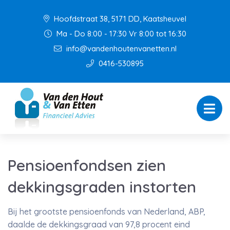
Hoofdstraat 38, 5171 DD, Kaatsheuvel
Ma - Do 8:00 - 17:30 Vr 8:00 tot 16:30
info@vandenhoutenvanetten.nl
0416-530895
Pensioenfondsen zien
dekkingsgraden instorten
Bij het grootste pensioenfonds van Nederland, ABP,
daalde de dekkingsgraad van 97,8 procent eind