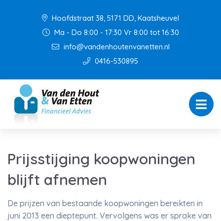
Hoofdstraat 38, 5171 DD, Kaatsheuvel
Ma - Do 8:00 - 17:30 Vr 8:00 tot 16:30
info@vandenhoutenvanetten.nl
0416-530895
Prijsstijging koopwoningen
blijft afnemen
De prijzen van bestaande koopwoningen bereikten in
juni 2013 een dieptepunt. Vervolgens was er sprake van