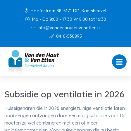
Hoofdstraat 38, 5171 DD, Kaatsheuvel
Ma - Do 8:00 - 17:30 Vr 8:00 tot 16:30
info@vandenhoutenvanetten.nl
0416-530895
Subsidie op ventilatie in 2026
Huiseigenaren die in 2026 energiezuinige ventilatie laten
aanbrengen ontvangen daar eenmalig subsidie voor. Dit
moeten zij wel combineren met een of meer
isolatiemaatregelen. Voor huiseigenaren die nu bezig