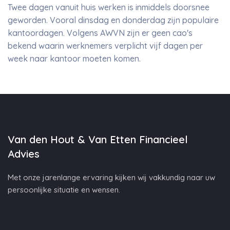
Twee dagen vanuit huis werken is inmiddels doorsnee
geworden. Vooral dinsdag en donderdag zijn populaire
kantoordagen. Volgens AWVN zijn er geen cao's
bekend waarin werknemers verplicht vijf dagen per
week naar kantoor moeten komen.
Van den Hout & Van Etten Financieel
Advies
Met onze jarenlange ervaring kijken wij vakkundig naar uw
persoonlijke situatie en wensen.