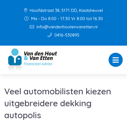
Hoofdstraat 38, 5171 DD, Kaatsheuvel
Ma - Do 8:00 - 17:30 Vr 8:00 tot 16:30
info@vandenhoutenvanetten.nl
0416-530895
Veel automobilisten kiezen
uitgebreidere dekking
autopolis