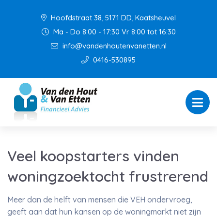
Hoofdstraat 38, 5171 DD, Kaatsheuvel
Ma - Do 8:00 - 17:30 Vr 8:00 tot 16:30
info@vandenhoutenvanetten.nl
0416-530895
Veel koopstarters vinden
woningzoektocht frustrerend
Meer dan de helft van mensen die VEH ondervroeg,
geeft aan dat hun kansen op de woningmarkt niet zijn