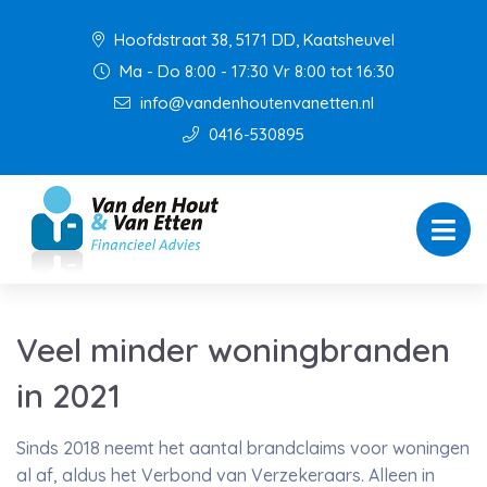
Hoofdstraat 38, 5171 DD, Kaatsheuvel
Ma - Do 8:00 - 17:30 Vr 8:00 tot 16:30
info@vandenhoutenvanetten.nl
0416-530895
Veel minder woningbranden
in 2021
Sinds 2018 neemt het aantal brandclaims voor woningen
al af, aldus het Verbond van Verzekeraars. Alleen in