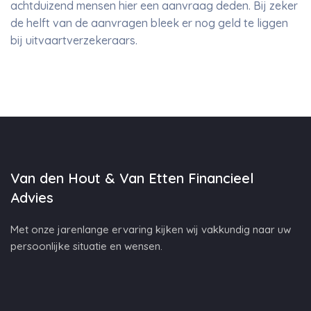
achtduizend mensen hier een aanvraag deden. Bij zeker
de helft van de aanvragen bleek er nog geld te liggen
bij uitvaartverzekeraars.
Van den Hout & Van Etten Financieel
Advies
Met onze jarenlange ervaring kijken wij vakkundig naar uw
persoonlijke situatie en wensen.