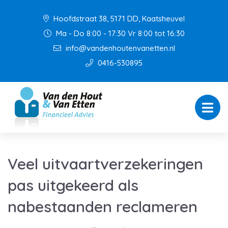
Hoofdstraat 38, 5171 DD, Kaatsheuvel
Ma - Do 8:00 - 17:30 Vr 8:00 tot 16:30
info@vandenhoutenvanetten.nl
0416-530895
Veel uitvaartverzekeringen
pas uitgekeerd als
nabestaanden reclameren