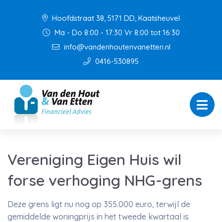
Hoofdstraat 38, 5171 DD, Kaatsheuvel
Ma - Do 8:00 - 17:30 Vr 8:00 tot 16:30
info@vandenhoutenvanetten.nl
0416-530895
Vereniging Eigen Huis wil
forse verhoging NHG-grens
Deze grens ligt nu nog op 355.000 euro, terwijl de
gemiddelde woningprijs in het tweede kwartaal is