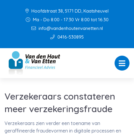
Hoofdstraat 38, 5171 DD, Kaatsheuvel
Ma - Do 8:00 - 17:30 Vr 8:00 tot 16:30
info@vandenhoutenvanetten.nl
0416-530895
Verzekeraars constateren
meer verzekeringsfraude
Verzekeraars zien verder een toename van
geraffineerde fraudevormen in digitale processen en