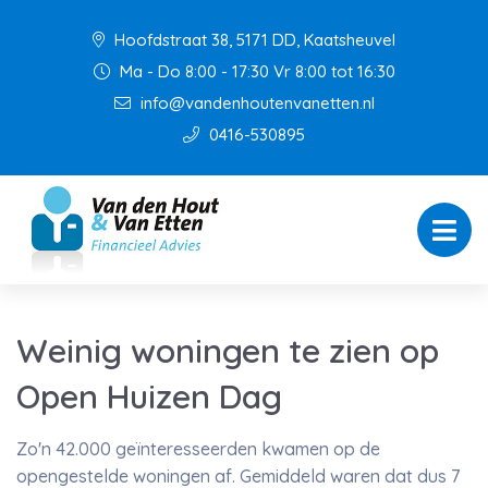
Hoofdstraat 38, 5171 DD, Kaatsheuvel
Ma - Do 8:00 - 17:30 Vr 8:00 tot 16:30
info@vandenhoutenvanetten.nl
0416-530895
Weinig woningen te zien op
Open Huizen Dag
Zo'n 42.000 geïnteresseerden kwamen op de
opengestelde woningen af. Gemiddeld waren dat dus 7