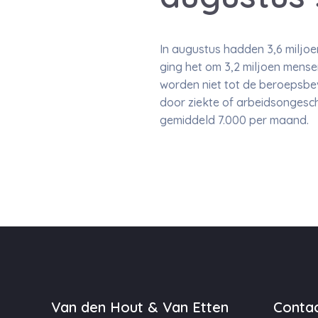
In augustus hadden 3,6 miljoe
ging het om 3,2 miljoen mensen
worden niet tot de beroepsbe
door ziekte of arbeidsongesch
gemiddeld 7.000 per maand.
Van den Hout & Van Etten
Contac