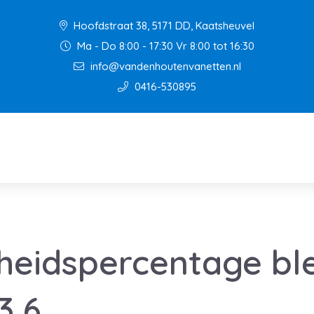
Hoofdstraat 38, 5171 DD, Kaatsheuvel
Ma - Do 8:00 - 17:30 Vr 8:00 tot 16:30
info@vandenhoutenvanetten.nl
0416-530895
eidspercentage ble
3,6