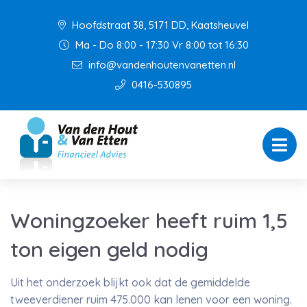
Hoofdstraat 38, 5171 DD, Kaatsheuvel
Ma - Do 8:00 - 17:30 Vr 8:00 tot 16:30
info@vandenhoutenvanetten.nl
0416-530895
Woningzoeker heeft ruim 1,5
ton eigen geld nodig
Uit het onderzoek blijkt ook dat de gemiddelde
tweeverdiener ruim 475.000 kan lenen voor een woning.