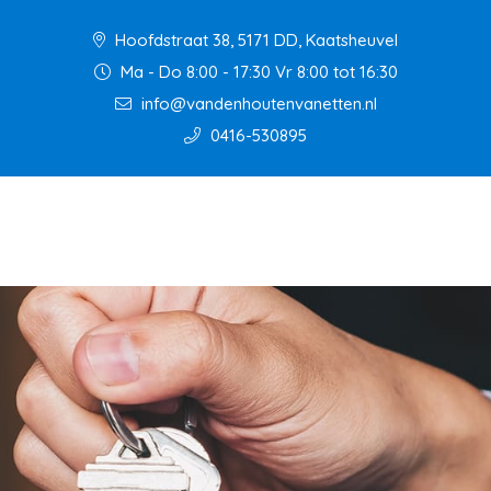
Hoofdstraat 38, 5171 DD, Kaatsheuvel
Ma - Do 8:00 - 17:30 Vr 8:00 tot 16:30
info@vandenhoutenvanetten.nl
0416-530895