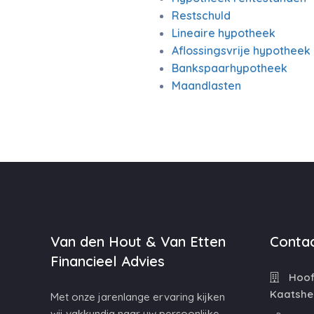
Restschuld
Lineaire hypotheek
Aflossingsvrije hypotheek
Bankspaarhypotheek
Maandlasten
Van den Hout & Van Etten
Contac
Financieel Advies
Hoofd
Kaatshe
Met onze jarenlange ervaring kijken
wij vakkundig naar uw persoonlijke