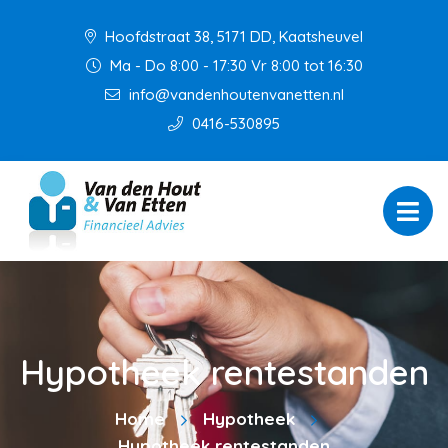
Hoofdstraat 38, 5171 DD, Kaatsheuvel
Ma - Do 8:00 - 17:30 Vr 8:00 tot 16:30
info@vandenhoutenvanetten.nl
0416-530895
Hypotheek rentestanden
Home
Hypotheek
Hypotheek rentestanden