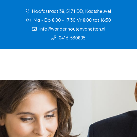
Hoofdstraat 38, 5171 DD, Kaatsheuvel
Ma - Do 8:00 - 17:30 Vr 8:00 tot 16:30
info@vandenhoutenvanetten.nl
0416-530895