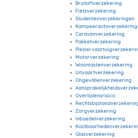
Bruiloftverzekering
Fietsverzekering
Studentenverzekeringen
Kampeerautoverzekering
Caravanverzekering
Pakketverzekering
Pleziervaartuigverzekeri
Motorverzekering
Woonlastenverzekering
Uitvaartverzekering
Ongevallenverzekering
Aansprakelijkheidsverzek
Overlijdensrisico
Rechtsbijstandverzekerin
Zorgverzekering
Inboedelverzekering
Kostbaarhedenverzekeri
Glasverzekering