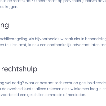
n in de rechtszaal? U heeft recht op preventief juridisch adv
es krijgen.
ing
schillenregeling. Als bijvoorbeeld uw zaak niet in behande
n te klein acht, kunt u een onafhankelijk advocaat laten toe
 rechtshulp
ing wel nodig? Want er bestaat toch recht op gesubsidieerde
 de overheid kunt u alleen rekenen als uw inkomen laag is e
ijvoorbeeld een geschillencommissie of mediation.