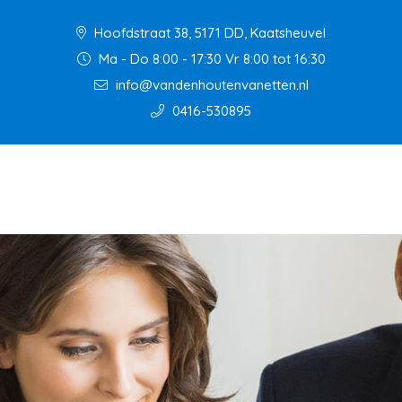
Hoofdstraat 38, 5171 DD, Kaatsheuvel
Ma - Do 8:00 - 17:30 Vr 8:00 tot 16:30
info@vandenhoutenvanetten.nl
0416-530895