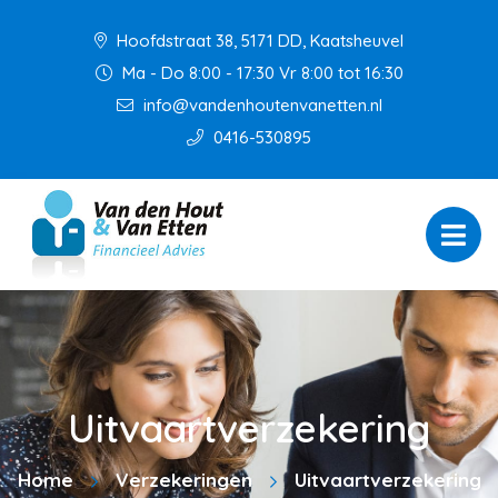
Hoofdstraat 38, 5171 DD, Kaatsheuvel
Ma - Do 8:00 - 17:30 Vr 8:00 tot 16:30
info@vandenhoutenvanetten.nl
0416-530895
Uitvaartverzekering
Home
Verzekeringen
Uitvaartverzekering